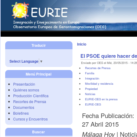
Inicio
Traducir
El PSOE quiere hacer de 
Select Language
▼
Enviado por OEG el Mié, 20/05/2015 - 14:26
Recortes de Prensa
Familia
Menú Principal
Integración
Presentación
Movilidad y residencia
Propiedad
Quiénes somos
Noticias
Producción Científica
EURIE-OEG en la prensa
Recortes de Prensa
EURIE-OEG
Documentos
Boletines
Fecha Publicación:
Cursos y Encuentros
27 Abril 2015
Buscar
| Notici
Málaga Hoy