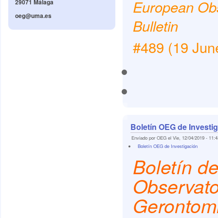
European Obs
29071 Málaga
oeg@uma.es
Bulletin
#489 (19 Jun
Boletín OEG de Investig
Enviado por OEG el Vie, 12/04/2019 - 11:4
Boletín OEG de Investigación
Boletín de
Observato
Gerontomi