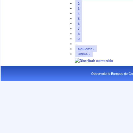
2
3
4
5
6
7
8
9
…
siguiente ›
última »
Observatorio Europeo de Ge