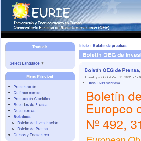
Inicio
»
Boletín de pruebas
Traducir
Boletín OEG de Inves
Select Language
▼
Boletín OEG de Prensa,
Menú Principal
Enviado por OEG el Vie, 31/07/2026 - 12:0
Boletín OEG de Prensa
Presentación
Boletín d
Quiénes somos
Producción Científica
Europeo 
Recortes de Prensa
Documentos
Boletines
Nº 492, 31
Boletín de Investigación
Boletín de Prensa
Cursos y Encuentros
European Obs