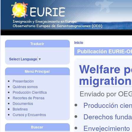
Inicio
Traducir
Publicación EURIE-
Select Language
▼
Welfare p
Menú Principal
migration
Presentación
Quiénes somos
Enviado por OEG 
Producción Científica
Recortes de Prensa
Producción cient
Documentos
Boletines
Derechos funda
Cursos y Encuentros
Envejecimiento 
Buscar