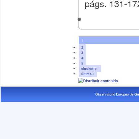
págs. 131-172
1
2
3
4
5
siguiente ›
última »
Observatorio Europeo de Ge