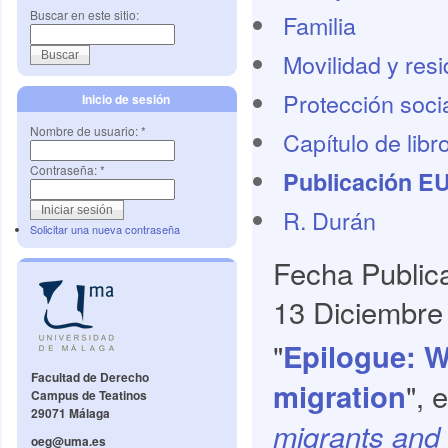
Buscar en este sitio:
Familia
Movilidad y res
Protección socia
Inicio de sesión
Nombre de usuario:
*
Capítulo de libr
Contraseña:
*
Publicación E
R. Durán
Solicitar una nueva contraseña
Fecha Public
13 Diciembre
"
Epilogue: We
Facultad de Derecho
", 
migration
Campus de Teatinos
29071 Málaga
migrants and
oeg@uma.es