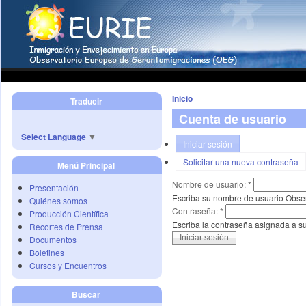
Inicio
Traducir
Cuenta de usuario
Select Language
▼
Iniciar sesión
Solicitar una nueva contraseña
Menú Principal
Nombre de usuario:
*
Presentación
Escriba su nombre de usuario Obse
Quiénes somos
Contraseña:
*
Producción Científica
Escriba la contraseña asignada a s
Recortes de Prensa
Documentos
Boletines
Cursos y Encuentros
Buscar