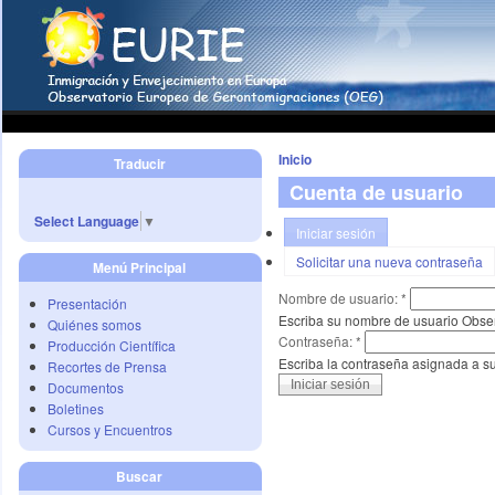
Inicio
Traducir
Cuenta de usuario
Select Language
▼
Iniciar sesión
Solicitar una nueva contraseña
Menú Principal
Nombre de usuario:
*
Presentación
Escriba su nombre de usuario Obse
Quiénes somos
Contraseña:
*
Producción Científica
Escriba la contraseña asignada a s
Recortes de Prensa
Documentos
Boletines
Cursos y Encuentros
Buscar