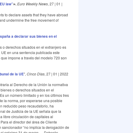
 EU law”
,
Euro Weekly News
, 27 | 01 |
»
nts to declare assets that they have abroad
te” and undermine the free movement of
España a declarar sus bienes en el
s o derechos situados en el extranjero es
 la UE en una sentencia publicada este
les que impone a través del modelo 720 son
bunal de la UE
",
Cinco Días
, 27 | 01 | 2022
ntraria al Derecho de la Unión la normativa
s bienes o derechos situados en el
Es un número limitado y en los últimos tres
e la norma, por esperarse una posible
un reducido peso recaudatorio, ha
unal de Justicia de la UE señala que la
libre circulación de capitales al
ara el director del área de Cliente
n sancionador “no implica la derogación de
 el próximo 31 de marzo. ... Deberán