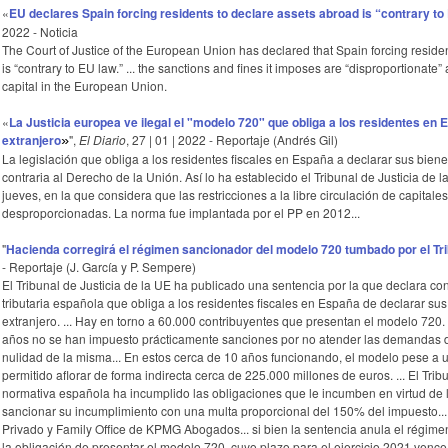
«
EU declares Spain forcing residents to declare assets abroad is “contrary to
2022 - Noticia
The Court of Justice of the European Union has declared that Spain forcing reside
is “contrary to EU law.” ... the sanctions and fines it imposes are “disproportiona
capital in the European Union.
«
La Justicia europea ve ilegal el "modelo 720" que obliga a los residentes en 
extranjero
",
El Diario
, 27 | 01 | 2022 - Reportaje (Andrés Gil)
»
La legislación que obliga a los residentes fiscales en España a declarar sus biene
contraria al Derecho de la Unión. Así lo ha establecido el Tribunal de Justicia de
jueves, en la que considera que las restricciones a la libre circulación de capita
desproporcionadas. La norma fue implantada por el PP en 2012...
"
Hacienda corregirá el régimen sancionador del modelo 720 tumbado por el Tri
- Reportaje (J. García y P. Sempere)
El Tribunal de Justicia de la UE ha publicado una sentencia por la que declara co
tributaria española que obliga a los residentes fiscales en España de declarar su
extranjero. ... Hay en torno a 60.000 contribuyentes que presentan el modelo 720. 
años no se han impuesto prácticamente sanciones por no atender las demandas d
nulidad de la misma... En estos cerca de 10 años funcionando, el modelo pese a 
permitido aflorar de forma indirecta cerca de 225.000 millones de euros. ... El Trib
normativa española ha incumplido las obligaciones que le incumben en virtud de la 
sancionar su incumplimiento con una multa proporcional del 150% del impuesto... P
Privado y Family Office de KPMG Abogados... si bien la sentencia anula el régime
la obligación de presentar el modelo 720, cuyo plazo para el ejercicio 2021 vence