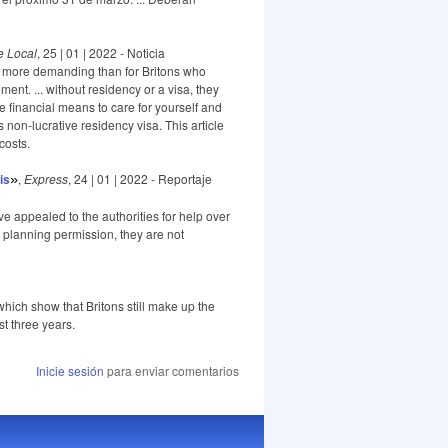
e Local
, 25 | 01 | 2022 - Noticia
re more demanding than for Britons who
nt. ... without residency or a visa, they
 financial means to care for yourself and
 non-lucrative residency visa. This article
 costs.
is
,
Express
, 24 | 01 | 2022 - Reportaje
»
e appealed to the authorities for help over
ut planning permission, they are not
which show that Britons still make up the
t three years.
Inicie sesión
para enviar comentarios