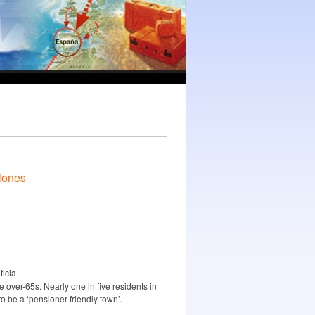
iones
ticia
e over-65s. Nearly one in five residents in
to be a ‘pensioner-friendly town’.