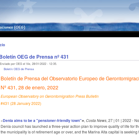
icio
Boletín OEG de Prensa nº 431
Enviado por OEG el Vie, 28/01/2022 - 12:35.
Boletín OEG de Prensa
Boletín de Prensa del Observatorio Europeo de Gerontomigrac
Nº 431, 28 de enero, 2022
European Observatory on Gerontomigration Press Bulletin
#431 (28 January 2022)
«
Denia aims to be a "pensioner-friendly town"
,
Costa News
, 27 | 01 | 2022 - No
»
Denia council has launched a three-year action plan to improve quality of life for th
the municipality is of retirement age or over, and the Marina Alta capital is seeking 