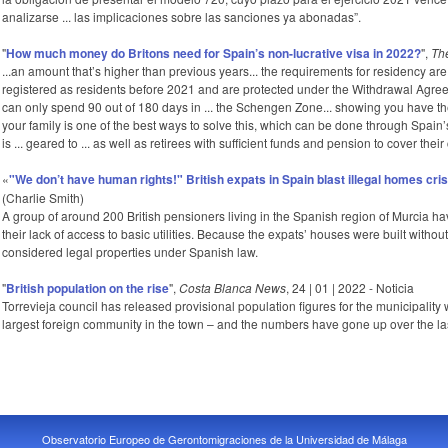
analizarse ... las implicaciones sobre las sanciones ya abonadas”.
"
How much money do Britons need for Spain’s non-lucrative visa in 2022?
",
Th
...an amount that’s higher than previous years... the requirements for residency a
registered as residents before 2021 and are protected under the Withdrawal Agreeme
can only spend 90 out of 180 days in ... the Schengen Zone... showing you have the
your family is one of the best ways to solve this, which can be done through Spain’s
is ... geared to ... as well as retirees with sufficient funds and pension to cover their
«
"
We don’t have human rights!" British expats in Spain blast illegal homes cris
(Charlie Smith)
A group of around 200 British pensioners living in the Spanish region of Murcia hav
their lack of access to basic utilities. Because the expats’ houses were built witho
considered legal properties under Spanish law.
"
British population on the rise
",
Costa Blanca News
, 24 | 01 | 2022 - Noticia
Torrevieja council has released provisional population figures for the municipality 
largest foreign community in the town – and the numbers have gone up over the las
Observatorio Europeo de Gerontomigraciones de la Universidad de Málaga