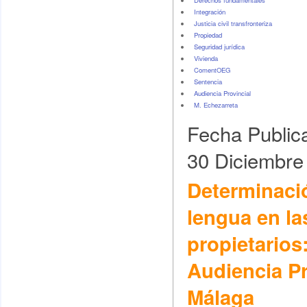
Derechos fundamentales
Integración
Justicia civil transfronteriza
Propiedad
Seguridad jurídica
Vivienda
ComentOEG
Sentencia
Audiencia Provincial
M. Echezarreta
Fecha Public
30 Diciembre
Determinació
lengua en la
propietarios
Audiencia Pr
Málaga