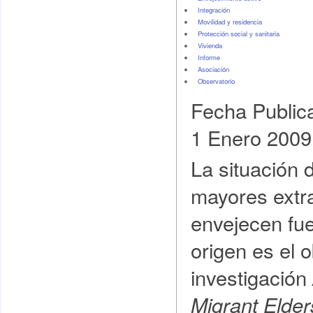
Integración
Movilidad y residencia
Protección social y sanitaria
Vivienda
Informe
Asociación
Observatorio
Fecha Public
1 Enero 2009
La situación 
mayores extr
envejecen fue
origen es el o
investigación
Migrant Elde