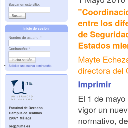
Buscar en este sitio:
"Coordinaci
entre los di
Inicio de sesión
de Seguridad
Nombre de usuario:
*
Estados mie
Contraseña:
*
Mayte Echezar
Solicitar una nueva contraseña
directora de
Imprimir
El 1 de mayo
vigor un nue
Facultad de Derecho
Campus de Teatinos
normativo, d
29071 Málaga
oeg@uma.es