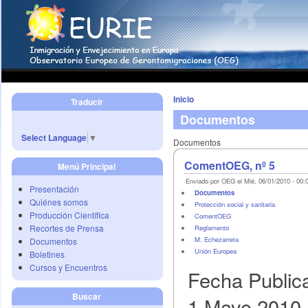
Inicio
Traducir
Documentos
Select Language
▼
Documentos
ComentOEG, nº 5
Menú Principal
Enviado por OEG el Mié, 06/01/2010 - 00:
Presentación
Documentos
Quiénes somos
Protección social y sanitaria
Producción Científica
ComentOEG
Recortes de Prensa
Reglamento
M. Echezarreta
Documentos
Unión Europea
Boletines
Cursos y Encuentros
Fecha Public
Buscar
1 Mayo 2010