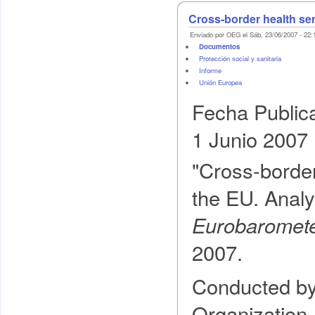
Cross-border health ser
Enviado por OEG el Sáb, 23/06/2007 - 22:
Documentos
Protección social y sanitaria
Informe
Unión Europea
Fecha Public
1 Junio 2007
"Cross-border
the EU. Analy
Eurobaromet
2007.
Conducted by
Organization