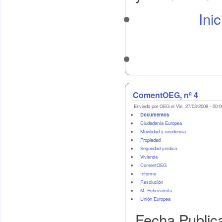
Ini
ComentOEG, nº 4
Enviado por OEG el Vie, 27/03/2009 - 00:0
Documentos
Ciudadanía Europea
Movilidad y residencia
Propiedad
Seguridad jurídica
Vivienda
ComentOEG
Informe
Resolución
M. Echezarreta
Unión Europea
Fecha Public