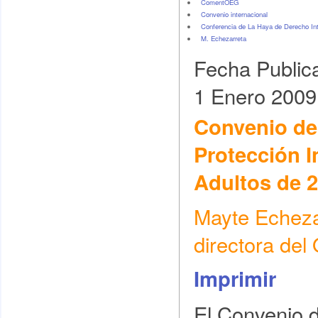
ComentOEG
Convenio internacional
Conferencia de La Haya de Derecho Int
M. Echezarreta
Fecha Public
1 Enero 2009
Convenio de
Protección I
Adultos de 
Mayte Echezar
directora de
Imprimir
El Convenio 