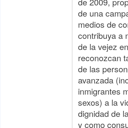
de 2009, pro
de una campa
medios de co
contribuya a
de la vejez e
reconozcan ta
de las perso
avanzada (inc
inmigrantes 
sexos) a la v
dignidad de l
y como consu