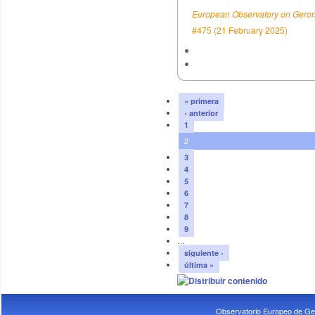
European Observatory on Geront
#475 (21 February 2025)
« primera
‹ anterior
1
2
3
4
5
6
7
8
9
…
siguiente ›
última »
Observatorio Europeo de Ge