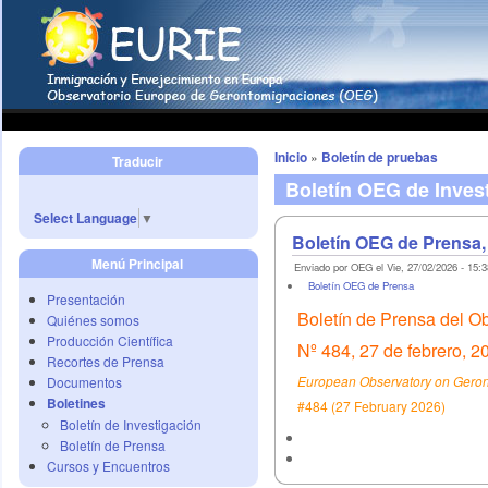
Inicio
»
Boletín de pruebas
Traducir
Boletín OEG de Inves
Select Language
▼
Boletín OEG de Prensa,
Menú Principal
Enviado por OEG el Vie, 27/02/2026 - 15:3
Boletín OEG de Prensa
Presentación
Boletín de Prensa del O
Quiénes somos
Producción Científica
Nº 484, 27 de febrero, 2
Recortes de Prensa
European Observatory on Geront
Documentos
Boletines
#484 (27 February 2026)
Boletín de Investigación
Boletín de Prensa
Cursos y Encuentros