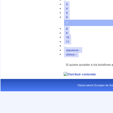
3
4
5
6
7
8
9
10
11
…
siguiente ›
última »
Si quiere acceder a los boletines a
Observatorio Europeo de Ge