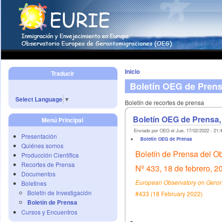
Inicio
Traducir
Boletín OEG de Pren
Select Language
▼
Boletín de recortes de prensa
Boletín OEG de Prensa,
Menú Principal
Enviado por OEG el Jue, 17/02/2022 - 21:
Presentación
Boletín OEG de Prensa
Quiénes somos
Boletín de Prensa del O
Producción Científica
Recortes de Prensa
Nº 433, 18 de febrero, 2
Documentos
European Observatory on Geront
Boletines
Boletín de Investigación
#433 (18 February 2022)
Boletín de Prensa
Cursos y Encuentros