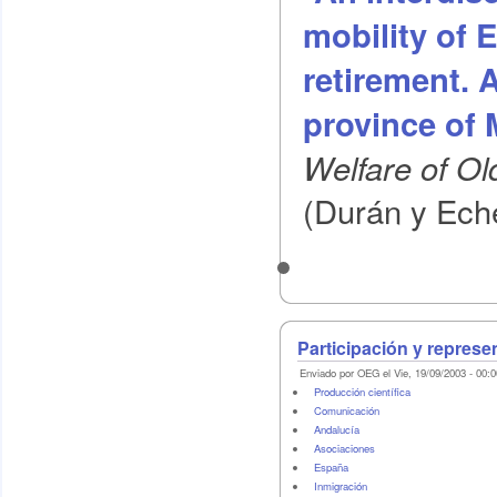
mobility of 
retirement. A
province of 
Welfare of Ol
(Durán y Eche
Participación y represe
Enviado por OEG el Vie, 19/09/2003 - 00:0
Producción científica
Comunicación
Andalucía
Asociaciones
España
Inmigración