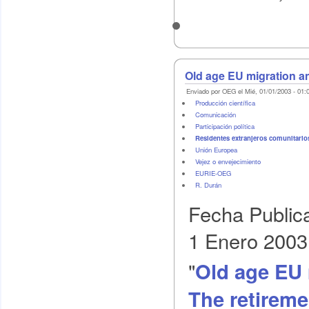
Old age EU migration an
Enviado por OEG el Mié, 01/01/2003 - 01:
Producción científica
Comunicación
Participación política
Residentes extranjeros comunitarios
Unión Europea
Vejez o envejecimiento
EURIE-OEG
R. Durán
Fecha Public
1 Enero 2003
"
Old age EU 
The retireme