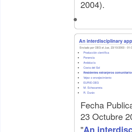
2004).
An interdisciplinary ap
Enviado por OEG el Jue, 23/10/2003 - 01:
Producción científica
Ponencia
Andalucía
Costa del Sol
Residentes extranjeros comunitarios
Vejez o envejecimiento
EURIE-OEG
M. Echezarreta
R. Durán
Fecha Public
23 Octubre 2
"
An interdis