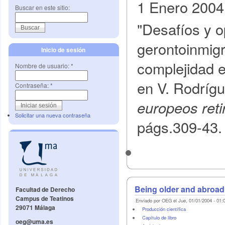
1 Enero 2004
Buscar en este sitio:
"Desafíos y o
gerontoinmigr
Inicio de sesión
complejidad e
Nombre de usuario:
*
en V. Rodríg
Contraseña:
*
europeos ret
Solicitar una nueva contraseña
págs.309-43.
Being older and abroad
Facultad de Derecho
Campus de Teatinos
Enviado por OEG el Jue, 01/01/2004 - 01:
29071 Málaga
Producción científica
Capítulo de libro
oeg@uma.es