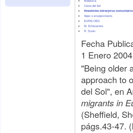
Andalucía
Costa del Sol
Residentes extranjeros comunitarios
Vejez o envejecimiento
EURIE-OEG
M. Echezarreta
R. Durán
Fecha Public
1 Enero 2004
"Being older 
approach to 
del Sol", en 
migrants in E
(Sheffield, Sh
págs.43-47. 