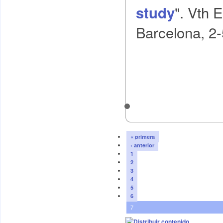
". Vth 
study
Barcelona, 2-
« primera
‹ anterior
1
2
3
4
5
6
7