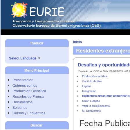
Inicio
Traducir
Residentes extranjero
Select Language
▼
Desafíos y oportunidad
Menú Principal
Enviado por OEG el Sáb, 01/01/2005 - 01:
Producción científica
Presentación
Capítulo de libro
Quiénes somos
España
Producción Científica
Inmigración
Recortes de Prensa
Residentes extranjeros comunitarios
Unión Europea
Documentos
Vejez o envejecimiento
Boletines
M. Echezarreta
Cursos y Encuentros
Fecha Public
Buscar