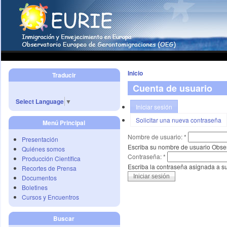
Inicio
Traducir
Cuenta de usuario
Select Language
▼
Iniciar sesión
Solicitar una nueva contraseña
Menú Principal
Nombre de usuario:
*
Presentación
Escriba su nombre de usuario Obse
Quiénes somos
Contraseña:
*
Producción Científica
Escriba la contraseña asignada a s
Recortes de Prensa
Documentos
Boletines
Cursos y Encuentros
Buscar