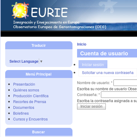
Inicio
Traducir
Cuenta de usuario
Select Language
▼
Iniciar sesión
Solicitar una nueva contraseña
Menú Principal
Nombre de usuario:
*
Presentación
Escriba su nombre de usuario Obse
Quiénes somos
Contraseña:
*
Producción Científica
Escriba la contraseña asignada a s
Recortes de Prensa
Documentos
Boletines
Cursos y Encuentros
Buscar