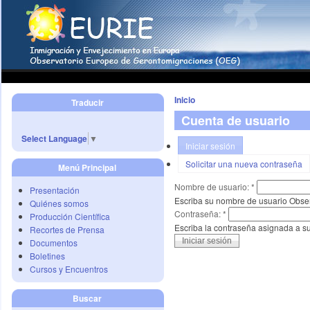
Inicio
Traducir
Cuenta de usuario
Select Language
▼
Iniciar sesión
Solicitar una nueva contraseña
Menú Principal
Nombre de usuario:
*
Presentación
Escriba su nombre de usuario Obse
Quiénes somos
Contraseña:
*
Producción Científica
Escriba la contraseña asignada a s
Recortes de Prensa
Documentos
Boletines
Cursos y Encuentros
Buscar