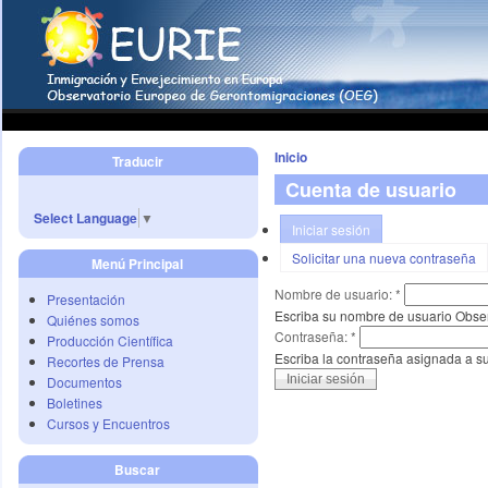
Inicio
Traducir
Cuenta de usuario
Select Language
▼
Iniciar sesión
Solicitar una nueva contraseña
Menú Principal
Nombre de usuario:
*
Presentación
Escriba su nombre de usuario Obse
Quiénes somos
Contraseña:
*
Producción Científica
Escriba la contraseña asignada a s
Recortes de Prensa
Documentos
Boletines
Cursos y Encuentros
Buscar