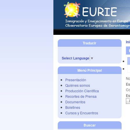
In
Traducir
Select Language
▼
Menú Principal
No
Presentación
Es
Quiénes somos
Co
Producción Científica
Es
Recortes de Prensa
Documentos
Boletines
Cursos y Encuentros
Buscar