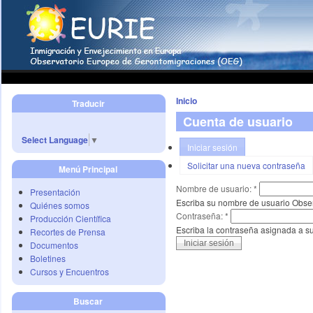
Inicio
Traducir
Cuenta de usuario
Select Language
▼
Iniciar sesión
Solicitar una nueva contraseña
Menú Principal
Nombre de usuario:
*
Presentación
Escriba su nombre de usuario Obse
Quiénes somos
Contraseña:
*
Producción Científica
Escriba la contraseña asignada a s
Recortes de Prensa
Documentos
Boletines
Cursos y Encuentros
Buscar