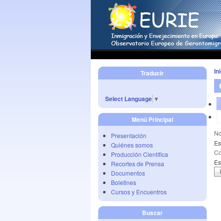
In
Traducir
Select Language
▼
Menú Principal
No
Presentación
Es
Quiénes somos
Co
Producción Científica
Es
Recortes de Prensa
Documentos
Boletines
Cursos y Encuentros
Buscar