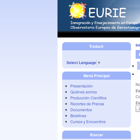
In
Traducir
Select Language
▼
Menú Principal
No
Presentación
Es
Quiénes somos
Co
Producción Científica
Es
Recortes de Prensa
Documentos
Boletines
Cursos y Encuentros
Buscar