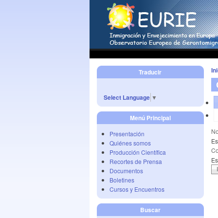
In
Traducir
Select Language
▼
Menú Principal
No
Presentación
Es
Quiénes somos
Co
Producción Científica
Es
Recortes de Prensa
Documentos
Boletines
Cursos y Encuentros
Buscar