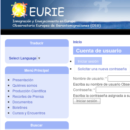
Inicio
Traducir
Cuenta de usuario
Select Language
▼
Iniciar sesión
Solicitar una nueva contraseña
Menú Principal
Nombre de usuario:
*
Presentación
Escriba su nombre de usuario Obse
Quiénes somos
Contraseña:
*
Producción Científica
Escriba la contraseña asignada a s
Recortes de Prensa
Documentos
Boletines
Cursos y Encuentros
Buscar