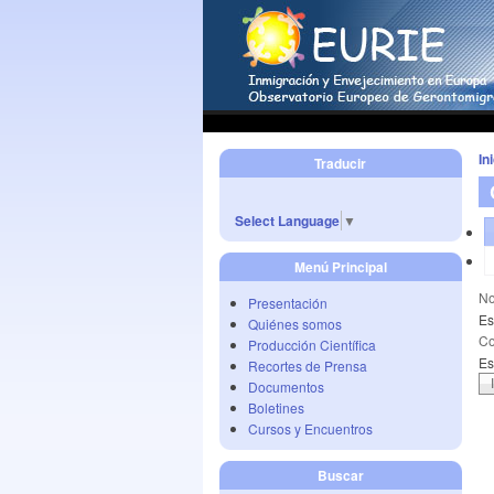
In
Traducir
Select Language
▼
Menú Principal
No
Presentación
Es
Quiénes somos
Co
Producción Científica
Es
Recortes de Prensa
Documentos
Boletines
Cursos y Encuentros
Buscar