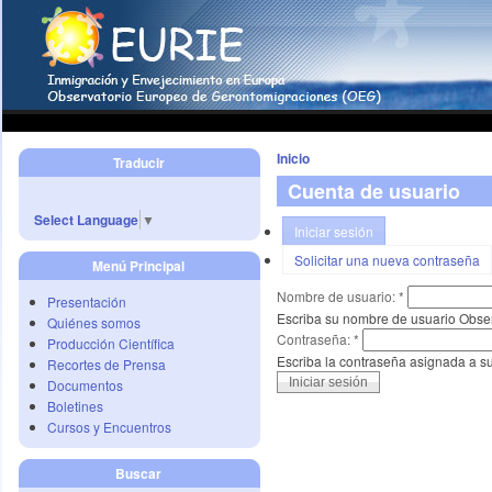
Inicio
Traducir
Cuenta de usuario
Select Language
▼
Iniciar sesión
Solicitar una nueva contraseña
Menú Principal
Nombre de usuario:
*
Presentación
Escriba su nombre de usuario Obse
Quiénes somos
Contraseña:
*
Producción Científica
Escriba la contraseña asignada a s
Recortes de Prensa
Documentos
Boletines
Cursos y Encuentros
Buscar