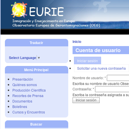
Inicio
Traducir
Cuenta de usuario
Select Language
▼
Iniciar sesión
Solicitar una nueva contraseña
Menú Principal
Nombre de usuario:
*
Presentación
Escriba su nombre de usuario Obse
Quiénes somos
Contraseña:
*
Producción Científica
Escriba la contraseña asignada a s
Recortes de Prensa
Documentos
Boletines
Cursos y Encuentros
Buscar