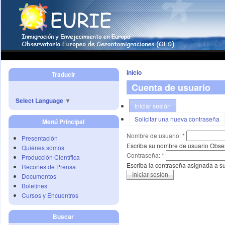
Inicio
Traducir
Cuenta de usuario
Select Language
▼
Iniciar sesión
Solicitar una nueva contraseña
Menú Principal
Nombre de usuario:
*
Presentación
Escriba su nombre de usuario Obse
Quiénes somos
Contraseña:
*
Producción Científica
Escriba la contraseña asignada a s
Recortes de Prensa
Documentos
Boletines
Cursos y Encuentros
Buscar