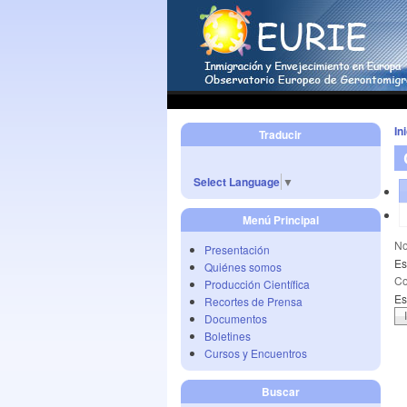
In
Traducir
Select Language
▼
Menú Principal
No
Presentación
Es
Quiénes somos
Co
Producción Científica
Es
Recortes de Prensa
Documentos
Boletines
Cursos y Encuentros
Buscar