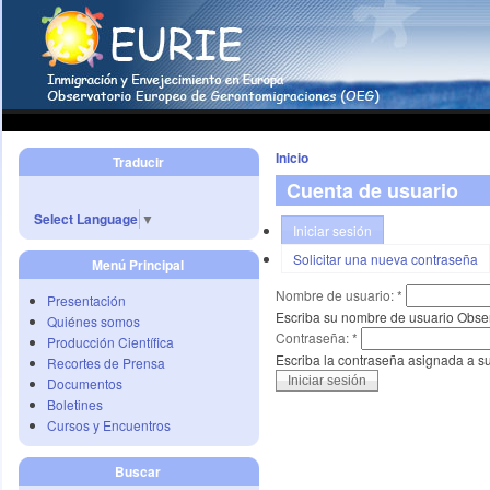
Inicio
Traducir
Cuenta de usuario
Select Language
▼
Iniciar sesión
Solicitar una nueva contraseña
Menú Principal
Nombre de usuario:
*
Presentación
Escriba su nombre de usuario Obse
Quiénes somos
Contraseña:
*
Producción Científica
Escriba la contraseña asignada a s
Recortes de Prensa
Documentos
Boletines
Cursos y Encuentros
Buscar