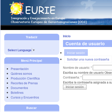
Inicio
Traducir
Cuenta de usuario
Select Language
▼
Iniciar sesión
Solicitar una nueva contraseña
Menú Principal
Nombre de usuario:
*
Presentación
Escriba su nombre de usuario Obse
Quiénes somos
Contraseña:
*
Producción Científica
Escriba la contraseña asignada a s
Recortes de Prensa
Documentos
Boletines
Cursos y Encuentros
Buscar