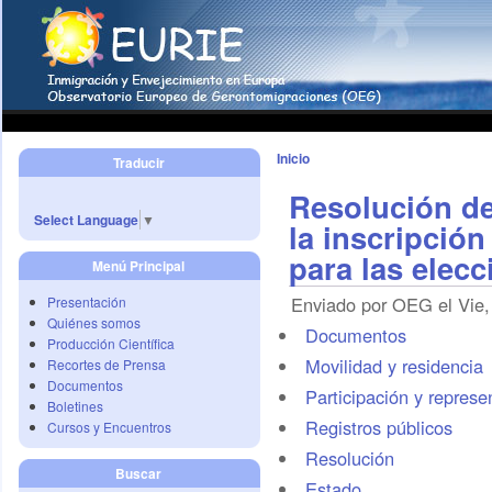
Inicio
Traducir
Resolución de
Select Language
▼
la inscripció
para las elec
Menú Principal
Enviado por OEG el Vie,
Presentación
Quiénes somos
Documentos
Producción Científica
Movilidad y residencia
Recortes de Prensa
Documentos
Participación y represe
Boletines
Registros públicos
Cursos y Encuentros
Resolución
Buscar
Estado