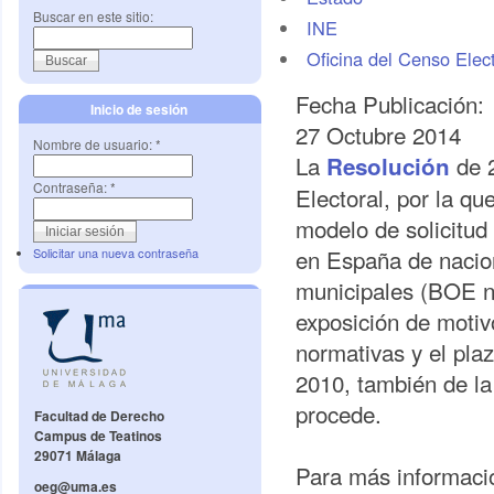
Buscar en este sitio:
INE
Oficina del Censo Elect
Fecha Publicación:
Inicio de sesión
27 Octubre 2014
Nombre de usuario:
*
La
de 2
Resolución
Contraseña:
*
Electoral, por la q
modelo de solicitud 
en España de nacion
Solicitar una nueva contraseña
municipales (BOE n
exposición de motivo
normativas y el pla
2010, también de la
procede.
Facultad de Derecho
Campus de Teatinos
29071 Málaga
Para más informació
oeg@uma.es