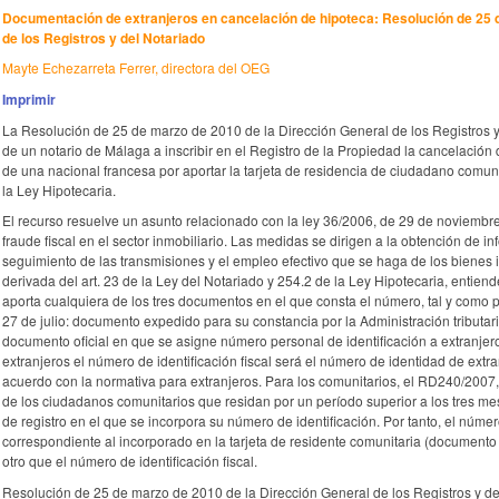
Documentación de extranjeros en cancelación de hipoteca:
Resolución de 25 
de los Registros y del Notariado
Mayte Echezarreta Ferrer, directora del OEG
Imprimir
La Resolución de 25 de marzo de 2010 de la Dirección General de los Registros y
de un notario de Málaga a inscribir en el Registro de la Propiedad la cancelació
de una nacional francesa por aportar la tarjeta de residencia de ciudadano comunita
la Ley Hipotecaria.
El recurso resuelve un asunto relacionado con la ley 36/2006, de 29 de noviembre,
fraude fiscal en el sector inmobiliario. Las medidas se dirigen a la obtención de 
seguimiento de las transmisiones y el empleo efectivo que se haga de los bienes i
derivada del art. 23 de la Ley del Notariado y 254.2 de la Ley Hipotecaria, entie
aporta cualquiera de los tres documentos en el que consta el número, tal y como 
27 de julio: documento expedido para su constancia por la Administración tributa
documento oficial en que se asigne número personal de identificación a extranjero.
extranjeros el número de identificación fiscal será el número de identidad de extran
acuerdo con la normativa para extranjeros. Para los comunitarios, el RD240/2007, 
de los ciudadanos comunitarios que residan por un período superior a los tres me
de registro en el que se incorpora su número de identificación. Por tanto, el númer
correspondiente al incorporado en la tarjeta de residente comunitaria (document
otro que el número de identificación fiscal.
Resolución de 25 de marzo de 2010 de la Dirección General de los Registros y del