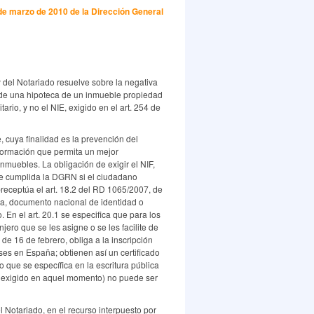
de marzo de 2010 de la Dirección General
 del Notariado resuelve sobre la negativa
n de una hipoteca de un inmueble propiedad
rio, y no el NIE, exigido en el art. 254 de
 cuya finalidad es la prevención del
información que permita un mejor
nmuebles. La obligación de exigir el NIF,
nde cumplida la DGRN si el ciudadano
preceptúa el art. 18.2 del RD 1065/2007, de
ria, documento nacional de identidad o
 En el art. 20.1 se especifica que para los
jero que se les asigne o se les facilite de
de 16 de febrero, obliga a la inscripción
ses en España; obtienen así un certificado
o que se específica en la escritura pública
o exigido en aquel momento) no puede ser
 Notariado, en el recurso interpuesto por