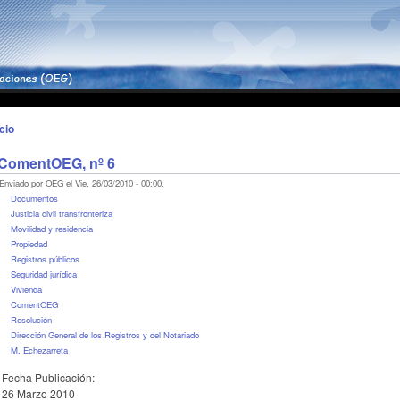
icio
ComentOEG, nº 6
Enviado por OEG el Vie, 26/03/2010 - 00:00.
Documentos
Justicia civil transfronteriza
Movilidad y residencia
Propiedad
Registros públicos
Seguridad jurídica
Vivienda
ComentOEG
Resolución
Dirección General de los Registros y del Notariado
M. Echezarreta
Fecha Publicación:
26 Marzo 2010