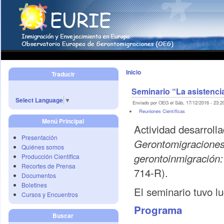
Inicio
Traducir
Seminario “La asistencia
Select Language
▼
Enviado por OEG el Sáb, 17/12/2016 - 23:2
Reuniones Científicas
Menú Principal
Actividad desarroll
Presentación
Gerontomigracione
Quiénes somos
gerontoinmigración: 
Producción Científica
Recortes de Prensa
714-R).
Documentos
Boletines
El seminario tuvo l
Cursos y Encuentros
Programa
Buscar