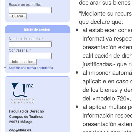
declarar sus bienes 
Buscar en este sitio:
"Mediante su recurso
que declare que:
al establecer cons
Inicio de sesión
informativa respec
Nombre de usuario:
*
presentación exte
Contraseña:
*
calificación de di
justificadas» que 
Solicitar una nueva contraseña
al imponer automá
aplicable en caso 
de los bienes y de
del «modelo 720»,
al aplicar multas p
Facultad de Derecho
información respec
Campus de Teatinos
29071 Málaga
presentación exte
oeg@uma.es