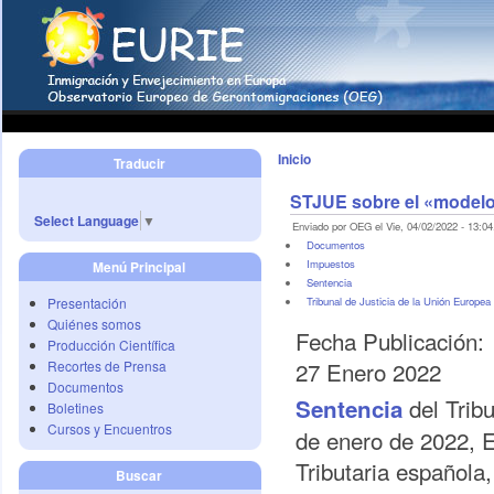
Inicio
Traducir
STJUE sobre el «modelo
Select Language
▼
Enviado por OEG el Vie, 04/02/2022 - 13:04
Documentos
Impuestos
Menú Principal
Sentencia
Presentación
Tribunal de Justicia de la Unión Europea
Quiénes somos
Fecha Publicación:
Producción Científica
27 Enero 2022
Recortes de Prensa
Documentos
del Trib
Sentencia
Boletines
Cursos y Encuentros
de enero de 2022, 
Tributaria española,
Buscar