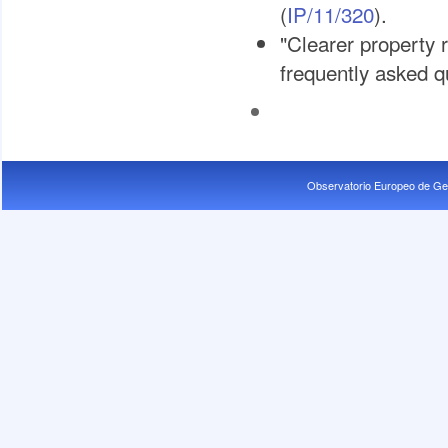
(
IP/11/320
).
"Clearer property r
frequently asked q
Observatorio Europeo de Ge