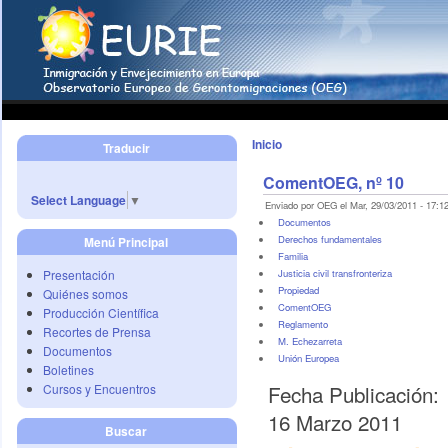
Inicio
Traducir
ComentOEG, nº 10
Select Language
▼
Enviado por OEG el Mar, 29/03/2011 - 17:12
Documentos
Derechos fundamentales
Menú Principal
Familia
Presentación
Justicia civil transfronteriza
Propiedad
Quiénes somos
ComentOEG
Producción Científica
Reglamento
Recortes de Prensa
M. Echezarreta
Documentos
Unión Europea
Boletines
Fecha Publicación:
Cursos y Encuentros
16 Marzo 2011
Buscar