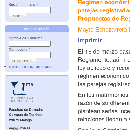
Régimen económic
Buscar en este sitio:
parejas registrada
Propuestas de Re
Mayte Echezarreta F
Inicio de sesión
Nombre de usuario:
*
Imprimir
El 16 de marzo pasa
Contraseña:
*
Reglamento, aún no d
ley aplicable y rec
Solicitar una nueva contraseña
régimen económico 
las parejas registra
En los matrimonios 
razón de su diferent
plantean serias inc
Facultad de Derecho
Campus de Teatinos
relaciones llegan a s
29071 Málaga
Según la Comisión, 
oeg@uma.es