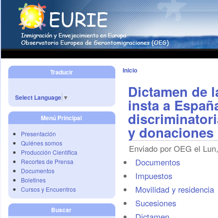
Inicio
Traducir
Dictamen de l
Select Language
▼
insta a Españ
discriminator
Menú Principal
y donaciones
Presentación
Quiénes somos
Enviado por OEG el Lun,
Producción Científica
Documentos
Recortes de Prensa
Documentos
Impuestos
Boletines
Movilidad y residencia
Cursos y Encuentros
Sucesiones
Buscar
Dictamen