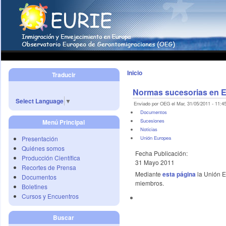
Inicio
Traducir
Normas sucesorias en 
Select Language
▼
Enviado por OEG el Mar, 31/05/2011 - 11:45
Documentos
Sucesiones
Menú Principal
Noticias
Presentación
Unión Europea
Quiénes somos
Fecha Publicación:
Producción Científica
31 Mayo 2011
Recortes de Prensa
Mediante
esta página
la Unión E
Documentos
miembros.
Boletines
Cursos y Encuentros
Buscar