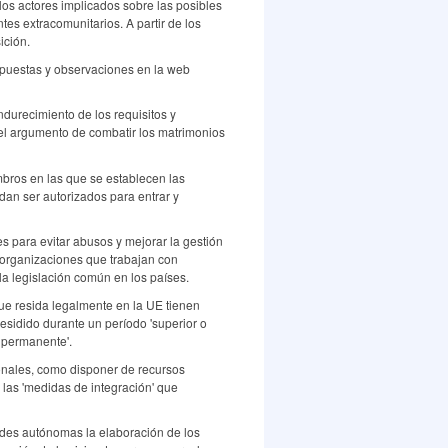
os actores implicados sobre las posibles
tes extracomunitarios. A partir de los
ición.
ropuestas y observaciones en la web
ndurecimiento de los requisitos y
 el argumento de combatir los matrimonios
ros en las que se establecen las
dan ser autorizados para entrar y
 para evitar abusos y mejorar la gestión
s organizaciones que trabajan con
la legislación común en los países.
que resida legalmente en la UE tienen
residido durante un período 'superior o
a permanente'.
onales, como disponer de recursos
 las 'medidas de integración' que
des autónomas la elaboración de los