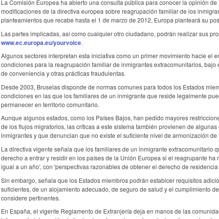
La Comisión Europea ha abierto una consulta pública para conocer la opinión de l
modificaciones de la directiva europea sobre reagrupación familiar de los inmigran
planteamientos que recabe hasta el 1 de marzo de 2012, Europa planteará su pos
Las partes implicadas, así como cualquier otro ciudadano, podrán realizar sus p
www.ec.europa.eu/yourvoice
.
Algunos sectores interpretan esta iniciativa como un primer movimiento hacie el e
condiciones para la reagrupación familiar de inmigrantes extracomunitarios, bajo
de conveniencia y otras prácticas fraudulentas.
Desde 2003, Bruselas disponde de normas comunes para todos los Estados miemb
condiciones en las que los familiares de un inmigrante que reside legalmente pue
permanecer en territorio comunitario.
Aunque algunos estados, como los Países Bajos, han pedido mayores restricciones
de los flujos migratorios, las críticas a este sistema también provienen de alguna
inmigrantes y que denuncian que no existe el suficiente nivel de armonización de 
La directiva vigente señala que los familiares de un inmigrante extracomunitario 
derecho a entrar y residir en los países de la Unión Europea si el reagrupante ha 
igual a un año', con 'perspectivas razonables de obtener el derecho de residenci
Sin embargo, señala que los Estados miembros podrán establcer requisitos adici
suficientes, de un alojamiento adecuado, de seguro de salud y el cumplimiento de
considere pertinentes.
En España, el vigente Reglamento de Extranjería deja en manos de las comunida