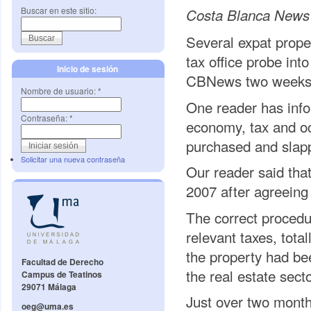
Buscar en este sitio:
Costa Blanca News
Several expat prope
tax office probe int
Inicio de sesión
CBNews two weeks
Nombre de usuario:
*
One reader has info
Contraseña:
*
economy, tax and oc
purchased and slapp
Solicitar una nueva contraseña
Our reader said tha
2007 after agreeing 
The correct procedur
relevant taxes, tota
the property had be
Facultad de Derecho
the real estate secto
Campus de Teatinos
29071 Málaga
Just over two month
oeg@uma.es