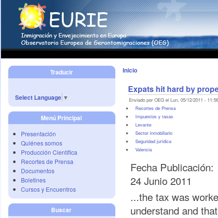
Inicio
Traducir
Expats hit hard by prope
Select Language
▼
Enviado por OEG el Lun, 05/12/2011 - 11:56
Recortes de Prensa
Impuestos y tasas
Menú Principal
Levante
Presentación
Sector inmobiliario
Seguridad jurídica
Quiénes somos
Valencia
Producción Científica
Recortes de Prensa
Fecha Publicación:
Documentos
24 Junio 2011
Boletines
Cursos y Encuentros
...the tax was worke
understand and that 
Buscar