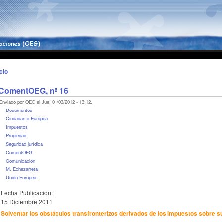
icio
ComentOEG, nº 16
Enviado por OEG el Jue, 01/03/2012 - 13:12.
Documentos
Ciudadanía Europea
Impuestos
Propiedad
Seguridad jurídica
ComentOEG
Comunicación
M. Echezarreta
Unión Europea
Fecha Publicación:
15 Diciembre 2011
Solventar los obstáculos transfronterizos derivados de los impuestos sobre s