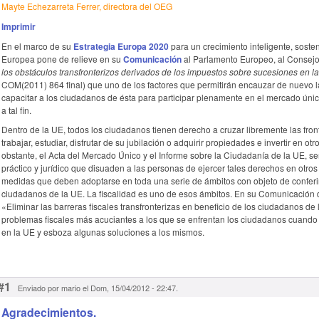
Mayte Echezarreta Ferrer, directora del OEG
Imprimir
En el marco de su
Estrategia Europa 2020
para un crecimiento inteligente, soste
Europea pone de relieve en su
Comunicación
al Parlamento Europeo, al Consejo
los obstáculos transfronterizos derivados de los impuestos sobre sucesiones en l
COM(2011) 864 final) que uno de los factores que permitirán encauzar de nuevo l
capacitar a los ciudadanos de ésta para participar plenamente en el mercado únic
a tal fin.
Dentro de la UE, todos los ciudadanos tienen derecho a cruzar libremente las front
trabajar, estudiar, disfrutar de su jubilación o adquirir propiedades e invertir en 
obstante, el Acta del Mercado Único y el Informe sobre la Ciudadanía de la UE, 
práctico y jurídico que disuaden a las personas de ejercer tales derechos en otro
medidas que deben adoptarse en toda una serie de ámbitos con objeto de conferir
ciudadanos de la UE. La fiscalidad es uno de esos ámbitos. En su Comunicación 
«Eliminar las barreras fiscales transfronterizas en beneficio de los ciudadanos d
problemas fiscales más acuciantes a los que se enfrentan los ciudadanos cuando d
en la UE y esboza algunas soluciones a los mismos.
#1
Enviado por mario el Dom, 15/04/2012 - 22:47.
Agradecimientos.