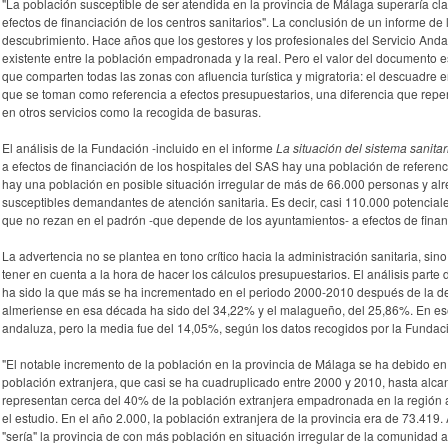
"La población susceptible de ser atendida en la provincia de Málaga superaría cl
efectos de financiación de los centros sanitarios". La conclusión de un informe d
descubrimiento. Hace años que los gestores y los profesionales del Servicio And
existente entre la población empadronada y la real. Pero el valor del documento 
que comparten todas las zonas con afluencia turística y migratoria: el descuadre en
que se toman como referencia a efectos presupuestarios, una diferencia que reper
en otros servicios como la recogida de basuras.
El análisis de la Fundación -incluido en el informe
La situación del sistema sanit
a efectos de financiación de los hospitales del SAS hay una población de refer
hay una población en posible situación irregular de más de 66.000 personas y alr
susceptibles demandantes de atención sanitaria. Es decir, casi 110.000 potencial
que no rezan en el padrón -que depende de los ayuntamientos- a efectos de finan
La advertencia no se plantea en tono crítico hacia la administración sanitaria, sino
tener en cuenta a la hora de hacer los cálculos presupuestarios. El análisis parte 
ha sido la que más se ha incrementado en el periodo 2000-2010 después de la de
almeriense en esa década ha sido del 34,22% y el malagueño, del 25,86%. En es
andaluza, pero la media fue del 14,05%, según los datos recogidos por la Fundac
"El notable incremento de la población en la provincia de Málaga se ha debido en
población extranjera, que casi se ha cuadruplicado entre 2000 y 2010, hasta alca
representan cerca del 40% de la población extranjera empadronada en la región 
el estudio. En el año 2.000, la población extranjera de la provincia era de 73.41
"sería" la provincia de con más población en situación irregular de la comunidad