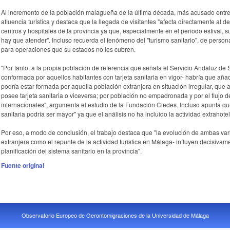
Al incremento de la población malagueña de la última década, más acusado entre 
afluencia turística y destaca que la llegada de visitantes "afecta directamente al des
centros y hospitales de la provincia ya que, especialmente en el periodo estival,
hay que atender". Incluso recuerda el fenómeno del "turismo sanitario", de perso
para operaciones que su estados no les cubren.
"Por tanto, a la propia población de referencia que señala el Servicio Andaluz de 
conformada por aquellos habitantes con tarjeta sanitaria en vigor- habría que añ
podría estar formada por aquella población extranjera en situación irregular, q
posee tarjeta sanitaria o viceversa; por población no empadronada y por el flujo d
internacionales", argumenta el estudio de la Fundación Ciedes. Incluso apunta que
sanitaria podría ser mayor" ya que el análisis no ha incluido la actividad extrahote
Por eso, a modo de conclusión, el trabajo destaca que "la evolución de ambas vari
extranjera como el repunte de la actividad turística en Málaga- influyen decisivam
planificación del sistema sanitario en la provincia".
Fuente original
Observatorio Europeo de Gerontomigraciones de la Universidad de Málaga