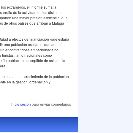
los extranjeros, el informe suma la
arrollo de la actividad en los distintos
 suponen una mayor presión asistencial que
nas de otros países que arriban a Málaga
Salud a efectos de financiación -que estaría
adir una población oscilante, que además
ue aún encontrándose empadronada no
e turistas, tanto nacionales como
 "la población susceptible de asistencia
lera.
ables -tanto el crecimiento de la población
ente en la gestión, ordenación y
Inicie sesión
para enviar comentarios