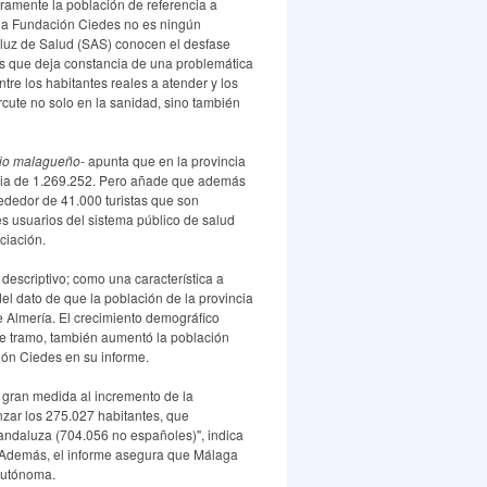
aramente la población de referencia a
e la Fundación Ciedes no es ningún
aluz de Salud (SAS) conocen el desfase
es que deja constancia de una problemática
tre los habitantes reales a atender y los
cute no solo en la sanidad, sino también
ario malagueño
- apunta que en la provincia
encia de 1.269.252. Pero añade que además
ededor de 41.000 turistas que son
es usuarios del sistema público de salud
ciación.
 descriptivo; como una característica a
del dato de que la población de la provincia
 Almería. El crecimiento demográfico
e tramo, también aumentó la población
ión Ciedes en su informe.
 gran medida al incremento de la
nzar los 275.027 habitantes, que
andaluza (704.056 no españoles)", indica
9. Además, el informe asegura que Málaga
 autónoma.