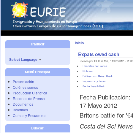
Inicio
Traducir
Expats owed cash
Select Language
▼
Enviado por OEG el Mié, 11/07/2012 - 11:36
Recortes de Prensa
Noticias
Menú Principal
Británicos o Reino Unido
Presentación
Impuestos y tasas
Sector inmobiliario
Quiénes somos
Producción Científica
Fecha Publicación:
Recortes de Prensa
17 Mayo 2012
Documentos
Boletines
Britons battle for '
Cursos y Encuentros
Costa del Sol News
Buscar