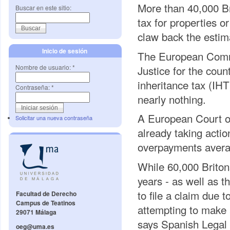
More than 40,000 B
Buscar en este sitio:
tax for properties or
claw back the estim
Inicio de sesión
The European Commi
Justice for the coun
Nombre de usuario:
*
inheritance tax (IHT
Contraseña:
*
nearly nothing.
A European Court of 
Solicitar una nueva contraseña
already taking acti
overpayments avera
While 60,000 Britons
years - as well as t
to file a claim due 
Facultad de Derecho
Campus de Teatinos
attempting to make 
29071 Málaga
says Spanish Legal 
oeg@uma.es