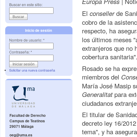
Noti
Europa Press |
Buscar en este sitio:
El
de Sanid
conseller
cobro de la asistenc
respecto, ha asegu
Inicio de sesión
los últimos meses "a
Nombre de usuario:
*
extranjeros que no 
Contraseña:
*
cobertura sanitaria"
Rosado se ha expres
Solicitar una nueva contraseña
miembros del
Cons
María José Masip so
para ext
Generalitat
ciudadanos extranje
El titular de Sanid
Facultad de Derecho
Campus de Teatinos
decreto ley 16/2012
29071 Málaga
tema", y ha asegura
oeg@uma.es