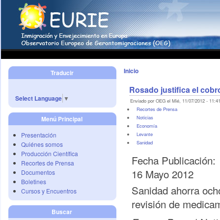
Inicio
Traducir
Rosado justifica el cobr
Select Language
▼
Enviado por OEG el Mié, 11/07/2012 - 11:41
Recortes de Prensa
Noticias
Menú Principal
Economí­a
Presentación
Levante
Sanidad
Quiénes somos
Producción Científica
Fecha Publicación:
Recortes de Prensa
16 Mayo 2012
Documentos
Boletines
Sanidad ahorra ocho
Cursos y Encuentros
revisión de medica
Buscar