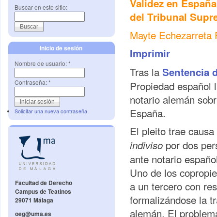
Validez en España
Buscar en este sitio:
del Tribunal Sup
Mayte Echezarreta F
Inicio de sesión
Imprimir
Nombre de usuario:
*
Tras la
Sentencia 
Contraseña:
*
Propiedad español l
notario alemán sobr
España.
Solicitar una nueva contraseña
El pleito trae causa
por dos per
indiviso
ante notario español
Uno de los copropiet
Facultad de Derecho
a un tercero con re
Campus de Teatinos
formalizándose la tr
29071 Málaga
alemán. El problema 
oeg@uma.es