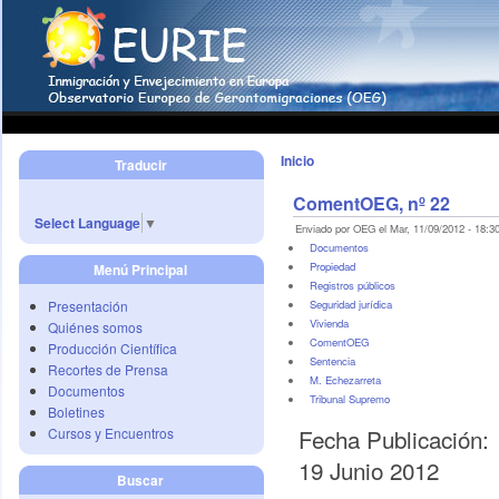
Inicio
Traducir
ComentOEG, nº 22
Select Language
▼
Enviado por OEG el Mar, 11/09/2012 - 18:30
Documentos
Propiedad
Menú Principal
Registros públicos
Presentación
Seguridad jurídica
Vivienda
Quiénes somos
ComentOEG
Producción Científica
Sentencia
Recortes de Prensa
M. Echezarreta
Documentos
Tribunal Supremo
Boletines
Fecha Publicación:
Cursos y Encuentros
19 Junio 2012
Buscar