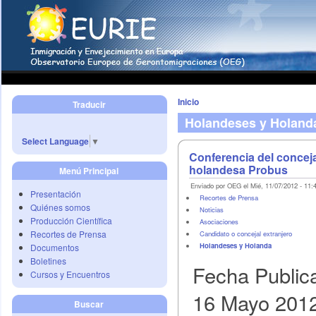
Inicio
Traducir
Holandeses y Holand
Select Language
▼
Conferencia del concej
holandesa Probus
Menú Principal
Enviado por OEG el Mié, 11/07/2012 - 11:
Presentación
Recortes de Prensa
Quiénes somos
Noticias
Producción Científica
Asociaciones
Recortes de Prensa
Candidato o concejal extranjero
Holandeses y Holanda
Documentos
Boletines
Fecha Public
Cursos y Encuentros
16 Mayo 201
Buscar