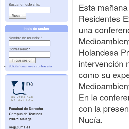
Esta mañana 
Buscar en este sitio:
Residentes Ex
una conferenc
Inicio de sesión
Medioambient
Nombre de usuario:
*
Holandesa Pr
Contraseña:
*
intervención 
Solicitar una nueva contraseña
como su exper
Medioambient
En la confer
con la presen
Facultad de Derecho
Campus de Teatinos
Nucía.
29071 Málaga
oeg@uma.es