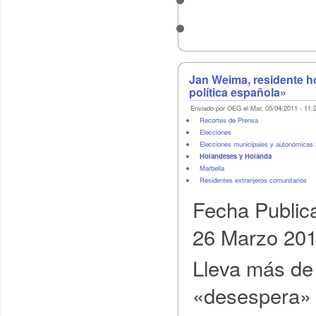
Jan Weima, residente ho
política española»
Enviado por OEG el Mar, 05/04/2011 - 11:
Recortes de Prensa
Elecciones
Elecciones municipales y autonómicas
Holandeses y Holanda
Marbella
Residentes extranjeros comunitarios
Fecha Public
26 Marzo 20
Lleva más de 
«desespera» 