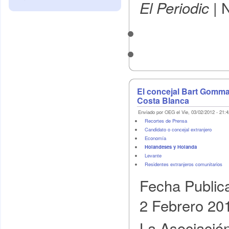
N
El Periodic |
El concejal Bart Gomma
Costa Blanca
Enviado por OEG el Vie, 03/02/2012 - 21:4
Recortes de Prensa
Candidato o concejal extranjero
Economí­a
Holandeses y Holanda
Levante
Residentes extranjeros comunitarios
Fecha Public
2 Febrero 20
La Asociació