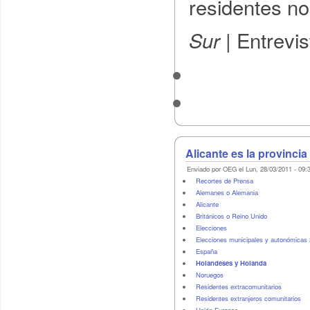
residentes no
| Entrevis
Sur
Alicante es la provinci
Enviado por OEG el Lun, 28/03/2011 - 09:
Recortes de Prensa
Alemanes o Alemania
Alicante
Británicos o Reino Unido
Elecciones
Elecciones municipales y autonómicas
España
Holandeses y Holanda
Noruegos
Residentes extracomunitarios
Residentes extranjeros comunitarios