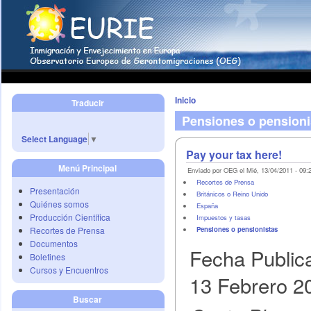
Inicio
Traducir
Pensiones o pensioni
Select Language
▼
Pay your tax here!
Menú Principal
Enviado por OEG el Mié, 13/04/2011 - 09:
Recortes de Prensa
Presentación
Británicos o Reino Unido
Quiénes somos
España
Producción Científica
Impuestos y tasas
Recortes de Prensa
Pensiones o pensionistas
Documentos
Fecha Public
Boletines
Cursos y Encuentros
13 Febrero 2
Buscar