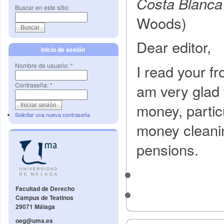
Costa Blanc
Buscar en este sitio:
Woods)
Dear editor,
Inicio de sesión
I read your fr
Nombre de usuario:
*
am very glad 
Contraseña:
*
money, partic
Solicitar una nueva contraseña
money cleanin
pensions.
Facultad de Derecho
Campus de Teatinos
29071 Málaga
oeg@uma.es