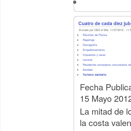
Cuatro de cada diez jub
Enviado por OEG el Mié, 11/07/2012 - 11:
Recortes de Prensa
Reportaje
Demografí­a
Empadronamiento
Impuestos y tasas
Levante
Residentes extranjeros comunitarios re
Sanidad
Turismo sanitario
Fecha Public
15 Mayo 201
La mitad de l
la costa vale