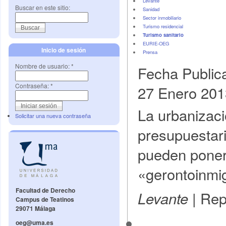
Levante
Buscar en este sitio:
Sanidad
Sector inmobiliario
Turismo residencial
Turismo sanitario
EURIE-OEG
Inicio de sesión
Prensa
Nombre de usuario:
*
Fecha Public
Contraseña:
*
27 Enero 201
La urbanizaci
Solicitar una nueva contraseña
presupuestar
pueden poner 
«gerontoinmi
Facultad de Derecho
| Rep
Levante
Campus de Teatinos
29071 Málaga
oeg@uma.es