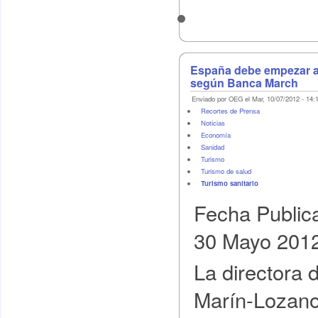
España debe empezar a ba
según Banca March
Enviado por OEG el Mar, 10/07/2012 - 14:
Recortes de Prensa
Noticias
Economí­a
Sanidad
Turismo
Turismo de salud
Turismo sanitario
Fecha Public
30 Mayo 201
La directora 
Marín-Lozano,