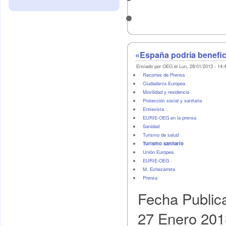
«España podría benefic
Enviado por OEG el Lun, 28/01/2013 - 14:
Recortes de Prensa
Ciudadanía Europea
Movilidad y residencia
Protección social y sanitaria
Entrevista
EURIE-OEG en la prensa
Sanidad
Turismo de salud
Turismo sanitario
Unión Europea
EURIE-OEG
M. Echezarreta
Prensa
Fecha Public
27 Enero 201