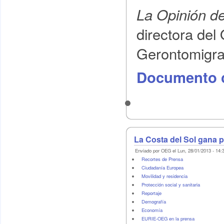
La Opinión d
directora del
Gerontomigra
Documento 
La Costa del Sol gana p
Enviado por OEG el Lun, 28/01/2013 - 14:
Recortes de Prensa
Ciudadanía Europea
Movilidad y residencia
Protección social y sanitaria
Reportaje
Demografí­a
Economí­a
EURIE-OEG en la prensa