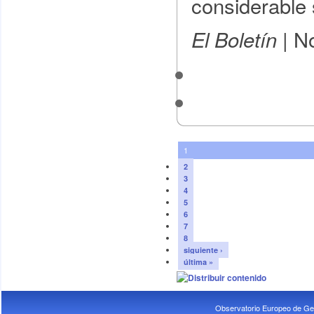
considerable 
No
El Boletín |
1
2
3
4
5
6
7
8
siguiente ›
última »
Observatorio Europeo de Ge