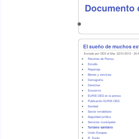
Documento 
El sueño de muchos extr
Enviado por OEG el Mar, 22/01/2013 - 20:
Recortes de Prensa
Estudio
Reportaje
Bienes y servicios
Demografí­a
Derechos
Economí­a
EURIE-OEG en la prensa
Publicación EURIE-OEG
Sanidad
Sector inmobiliario
Seguridad jurídica
Servicios municipales
Turismo sanitario
Unión Europea
R. Durán