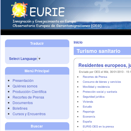
Inicio
Traducir
Turismo sanitario
Select Language
▼
Residentes europeos, j
Menú Principal
Enviado por OEG el Mié, 30/01/2013 - 15:
Recortes de Prensa
Presentación
Consumo de bienes y servicios
Quiénes somos
Movilidad y residencia
Producción Científica
Protección social y sanitaria
Recortes de Prensa
Seguridad jurídica
Vivienda
Documentos
Estudio
Boletines
Reportaje
Cursos y Encuentros
Economí­a
España
Buscar
EURIE-OEG en la prensa