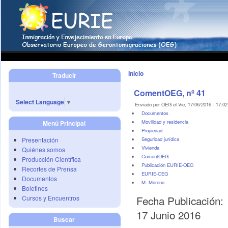
Inicio
Traducir
ComentOEG, nº 41
Select Language
▼
Enviado por OEG el Vie, 17/06/2016 - 17:02
Documentos
Movilidad y residencia
Menú Principal
Propiedad
Presentación
Seguridad jurídica
Vivienda
Quiénes somos
ComentOEG
Producción Científica
Publicación EURIE-OEG
Recortes de Prensa
EURIE-OEG
Documentos
M. Moreno
Boletines
Fecha Publicación:
Cursos y Encuentros
17 Junio 2016
Buscar