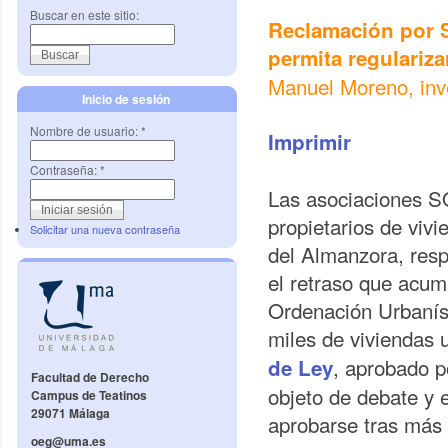
Buscar en este sitio:
Reclamación por 
permita regulariza
Manuel Moreno, in
Inicio de sesión
Nombre de usuario:
*
Imprimir
Contraseña:
*
Las asociaciones S
propietarios de vivi
Solicitar una nueva contraseña
del Almanzora, res
el retraso que acum
Ordenación Urbaníst
miles de viviendas
, aprobado p
de Ley
Facultad de Derecho
objeto de debate y 
Campus de Teatinos
29071 Málaga
aprobarse tras más 
oeg@uma.es