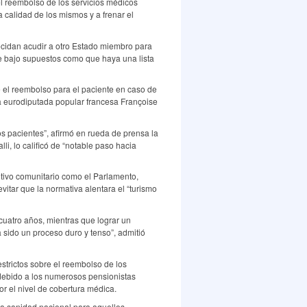
l reembolso de los servicios médicos
a calidad de los mismos y a frenar el
ecidan acudir a otro Estado miembro para
le bajo supuestos como que haya una lista
é el reembolso para el paciente en caso de
la eurodiputada popular francesa Françoise
s pacientes”, afirmó en rueda de prensa la
, lo calificó de “notable paso hacia
cutivo comunitario como el Parlamento,
itar que la normativa alentara el “turismo
cuatro años, mientras que lograr un
 sido un proceso duro y tenso”, admitió
strictos sobre el reembolso de los
 debido a los numerosos pensionistas
por el nivel de cobertura médica.
 la sanidad nacional para aquellos