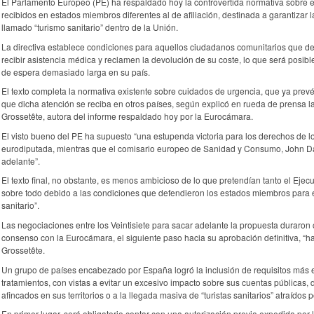
El Parlamento Europeo (PE) ha respaldado hoy la controvertida normativa sobre e
recibidos en estados miembros diferentes al de afiliación, destinada a garantizar l
llamado “turismo sanitario” dentro de la Unión.
La directiva establece condiciones para aquellos ciudadanos comunitarios que d
recibir asistencia médica y reclamen la devolución de su coste, lo que será posib
de espera demasiado larga en su país.
El texto completa la normativa existente sobre cuidados de urgencia, que ya prev
que dicha atención se reciba en otros países, según explicó en rueda de prensa 
Grossetête, autora del informe respaldado hoy por la Eurocámara.
El visto bueno del PE ha supuesto “una estupenda victoria para los derechos de lo
eurodiputada, mientras que el comisario europeo de Sanidad y Consumo, John Dalli
adelante”.
El texto final, no obstante, es menos ambicioso de lo que pretendían tanto el Eje
sobre todo debido a las condiciones que defendieron los estados miembros para ev
sanitario”.
Las negociaciones entre los Veintisiete para sacar adelante la propuesta duraron 
consenso con la Eurocámara, el siguiente paso hacia su aprobación definitiva, “ha
Grossetête.
Un grupo de países encabezado por España logró la inclusión de requisitos más e
tratamientos, con vistas a evitar un excesivo impacto sobre sus cuentas públicas,
afincados en sus territorios o a la llegada masiva de “turistas sanitarios” atraídos 
En primer lugar, será obligatorio contar con una autorización previa expedida por