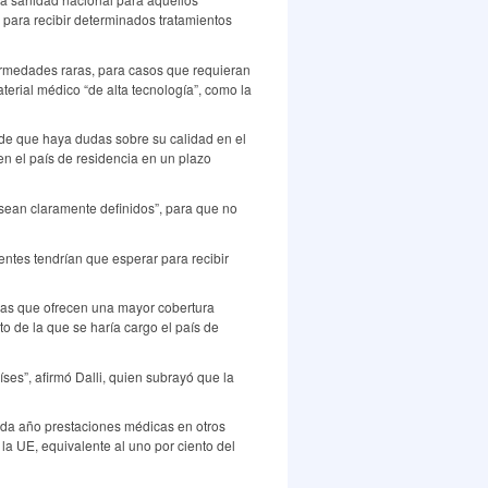
 para recibir determinados tratamientos
fermedades raras, para casos que requieran
terial médico “de alta tecnología”, como la
de que haya dudas sobre su calidad en el
en el país de residencia en un plazo
 “sean claramente definidos”, para que no
entes tendrían que esperar para recibir
mas que ofrecen una mayor cobertura
to de la que se haría cargo el país de
es”, afirmó Dalli, quien subrayó que la
cada año prestaciones médicas en otros
la UE, equivalente al uno por ciento del