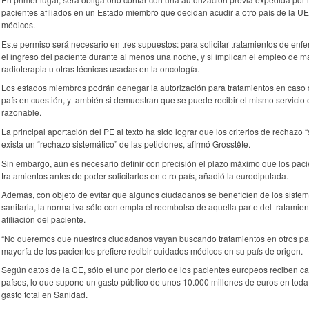
pacientes afiliados en un Estado miembro que decidan acudir a otro país de la UE
médicos.
Este permiso será necesario en tres supuestos: para solicitar tratamientos de en
el ingreso del paciente durante al menos una noche, y si implican el empleo de ma
radioterapia u otras técnicas usadas en la oncología.
Los estados miembros podrán denegar la autorización para tratamientos en caso 
país en cuestión, y también si demuestran que se puede recibir el mismo servicio 
razonable.
La principal aportación del PE al texto ha sido lograr que los criterios de rechazo
exista un “rechazo sistemático” de las peticiones, afirmó Grosstête.
Sin embargo, aún es necesario definir con precisión el plazo máximo que los paci
tratamientos antes de poder solicitarlos en otro país, añadió la eurodiputada.
Además, con objeto de evitar que algunos ciudadanos se beneficien de los siste
sanitaria, la normativa sólo contempla el reembolso de aquella parte del tratamien
afiliación del paciente.
“No queremos que nuestros ciudadanos vayan buscando tratamientos en otros país
mayoría de los pacientes prefiere recibir cuidados médicos en su país de origen.
Según datos de la CE, sólo el uno por cierto de los pacientes europeos reciben 
países, lo que supone un gasto público de unos 10.000 millones de euros en toda 
gasto total en Sanidad.