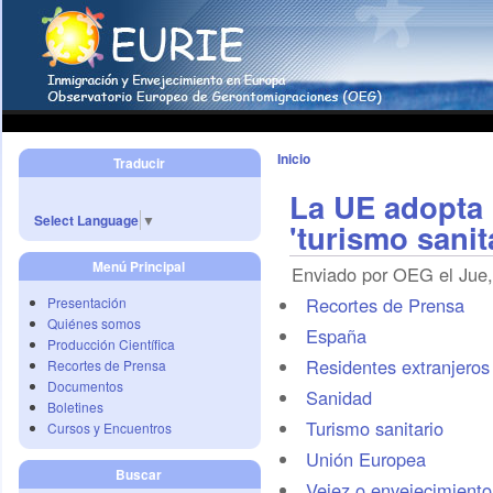
Inicio
Traducir
La UE adopta 
Select Language
▼
'turismo sanit
Menú Principal
Enviado por OEG el Jue,
Recortes de Prensa
Presentación
Quiénes somos
España
Producción Científica
Residentes extranjeros 
Recortes de Prensa
Documentos
Sanidad
Boletines
Turismo sanitario
Cursos y Encuentros
Unión Europea
Buscar
Vejez o envejecimiento