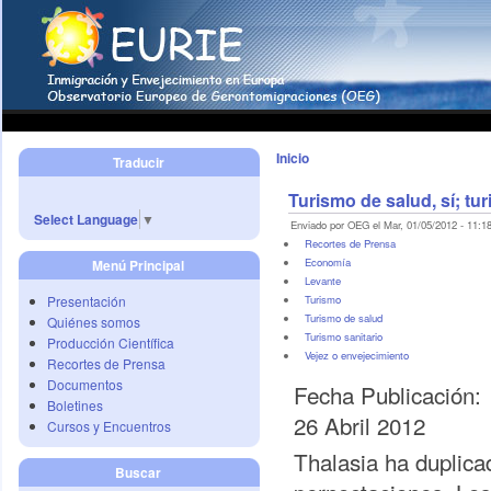
Inicio
Traducir
Turismo de salud, sí; tur
Select Language
▼
Enviado por OEG el Mar, 01/05/2012 - 11:18
Recortes de Prensa
Economí­a
Menú Principal
Levante
Presentación
Turismo
Turismo de salud
Quiénes somos
Turismo sanitario
Producción Científica
Vejez o envejecimiento
Recortes de Prensa
Documentos
Fecha Publicación:
Boletines
26 Abril 2012
Cursos y Encuentros
Thalasia ha duplic
Buscar