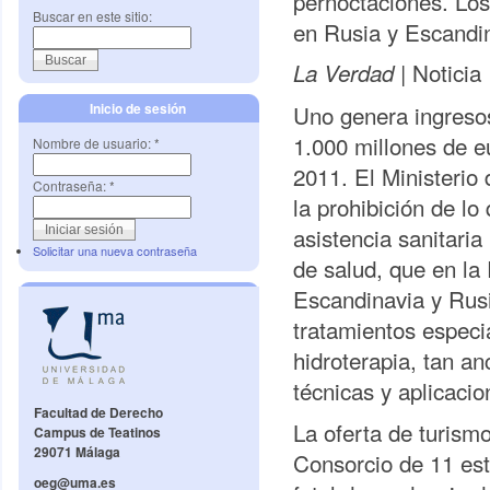
pernoctaciones. Los
Buscar en este sitio:
en Rusia y Escandi
Noticia
La Verdad |
Uno genera ingresos
Inicio de sesión
1.000 millones de e
Nombre de usuario:
*
2011. El Ministerio 
Contraseña:
*
la prohibición de l
asistencia sanitaria
Solicitar una nueva contraseña
de salud, que en la 
Escandinavia y Rusi
tratamientos especi
hidroterapia, tan a
técnicas y aplicacio
Facultad de Derecho
La oferta de turism
Campus de Teatinos
29071 Málaga
Consorcio de 11 est
oeg@uma.es