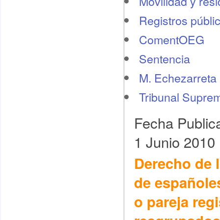
Movilidad y res
Registros públi
ComentOEG
Sentencia
M. Echezarreta
Tribunal Supre
Fecha Public
1 Junio 2010
Derecho de 
de españole
o pareja regi