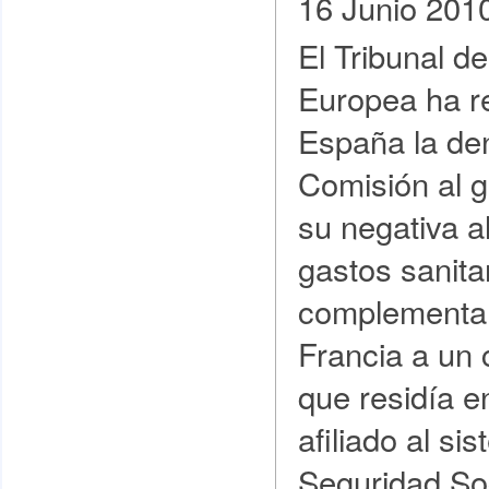
16 Junio 201
El Tribunal de
Europea ha re
España la den
Comisión al g
su negativa a
gastos sanita
complementar
Francia a un
que residía 
afiliado al si
Seguridad Soc