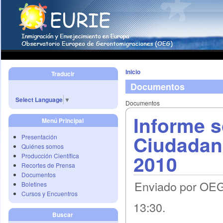
Inicio
Traducir
Documentos
Select Language
▼
Documentos
Informe s
Menú Principal
Ciudadaní
Presentación
Quiénes somos
2010
Producción Científica
Recortes de Prensa
Documentos
Enviado por OEG 
Boletines
Cursos y Encuentros
13:30.
Buscar