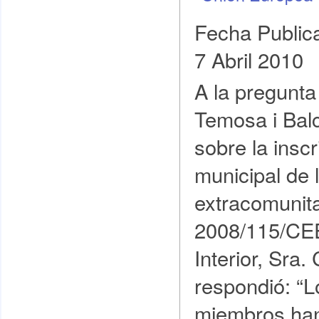
Fecha Public
7 Abril 2010
A la pregunt
Temosa i Balc
sobre la insc
municipal de 
extracomunita
2008/115/CEE
Interior, Sra.
respondió: “
miembros han