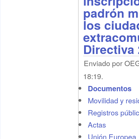
inscripci
padrón m
los ciud
extracomu
Directiva
Enviado por OEG 
18:19.
Documentos
Movilidad y res
Registros públi
Actas
Unión Europea