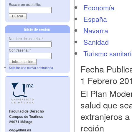
Buscar en este sitio:
Economí­a
España
Navarra
Inicio de sesión
Nombre de usuario:
*
Sanidad
Contraseña:
*
Turismo sanitar
Fecha Public
Solicitar una nueva contraseña
1 Febrero 20
El Plan Mode
salud que sea
Facultad de Derecho
extranjeros a
Campus de Teatinos
29071 Málaga
región
oeg@uma.es