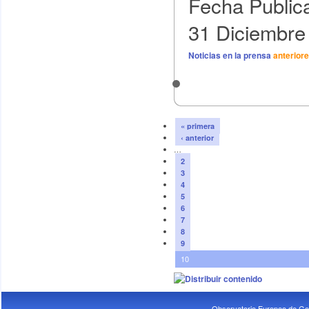
Fecha Public
31 Diciembre
Noticias en la prensa
anterior
« primera
‹ anterior
…
2
3
4
5
6
7
8
9
10
Observatorio Europeo de Ge