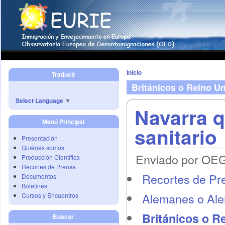
Inicio
Traducir
Británicos o Reino U
Select Language
▼
Navarra q
Menú Principal
sanitario
Presentación
Quiénes somos
Enviado por OEG 
Producción Científica
Recortes de Prensa
Recortes de Pr
Documentos
Boletines
Alemanes o Al
Cursos y Encuentros
Británicos o R
Buscar